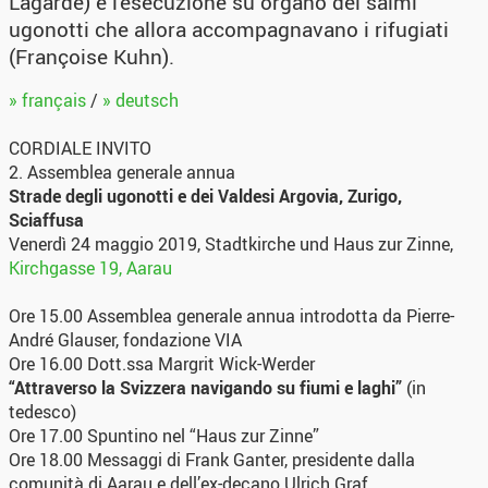
Lagarde) e l'esecuzione su organo dei salmi
ugonotti che allora accompagnavano i rifugiati
(Françoise Kuhn).
» français
/
» deutsch
CORDIALE INVITO
2. Assemblea generale annua
Strade degli ugonotti e dei Valdesi Argovia, Zurigo,
Sciaffusa
Venerdì 24 maggio 2019, Stadtkirche und Haus zur Zinne,
Kirchgasse 19, Aarau
Ore 15.00 Assemblea generale annua introdotta da Pierre-
André Glauser, fondazione VIA
Ore 16.00 Dott.ssa Margrit Wick-Werder
“Attraverso la Svizzera navigando su fiumi e laghi”
(in
tedesco)
Ore 17.00 Spuntino nel “Haus zur Zinne”
Ore 18.00 Messaggi di Frank Ganter, presidente dalla
comunità di Aarau e dell’ex-decano Ulrich Graf