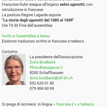
Françoise Kuhn esegue all’organo
salmi ugonotti
, con
introduzione in francese
La pastora Régine Lagarde espone
“La storia degli ugonotti dal 1685 al 1699”
Ore 19.30 Fine dell’assemblea
Invito a l'assemblea a Aarau
Esistono traduzioni scritte in francese e tedesco
Contatto:
La presidente dell'Associazione
Doris Brodbeck
Pfrundhausgasse 3
8200 Schaffhausen
doris.brodbeck@ref-sh.ch
052 620 01 80
079 484 60 69
Si prega di iscriversi: in lingua
» francese
/
» o tedesco