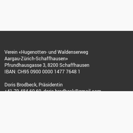
Verein «Hugenotten- und Waldenserweg
Aargau-Zürich-Schaffhausen»
Pfrundhausgasse 3, 8200 Schaffhausen
IBAN: CH95 0900 0000 1477 7648 1
Doris Brodbeck, Präsidentin
+41 79 484 60 69
,
doris.brodbeck@gmail.com
Association « Chemin des Huguenots et
des Vaudois du Piémont Argovie-Zurich-Schaffhouse »