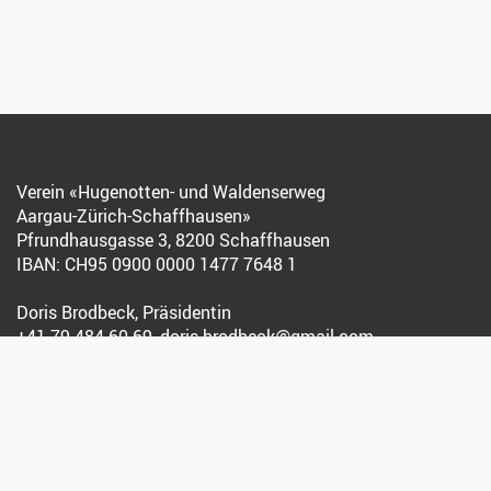
Verein «Hugenotten- und Waldenserweg
Aargau-Zürich-Schaffhausen»
Pfrundhausgasse 3, 8200 Schaffhausen
IBAN: CH95 0900 0000 1477 7648 1
Doris Brodbeck, Präsidentin
+41 79 484 60 69
,
doris.brodbeck@gmail.com
Association « Chemin des Huguenots et
des Vaudois du Piémont Argovie-Zurich-Schaffhouse »